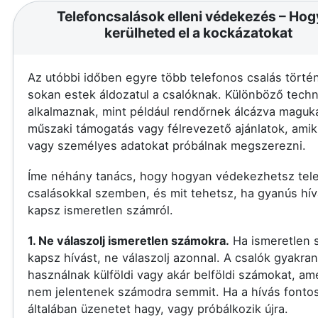
Telefoncsalások elleni védekezés – Ho
kerülheted el a kockázatokat
Az utóbbi időben egyre több telefonos csalás történ
sokan estek áldozatul a csalóknak. Különböző techn
alkalmaznak, mint például rendőrnek álcázva maguka
műszaki támogatás vagy félrevezető ajánlatok, amik
vagy személyes adatokat próbálnak megszerezni.
Íme néhány tanács, hogy hogyan védekezhetsz tel
csalásokkal szemben, és mit tehetsz, ha gyanús hív
kapsz ismeretlen számról.
1. Ne válaszolj ismeretlen számokra.
Ha ismeretlen 
kapsz hívást, ne válaszolj azonnal. A csalók gyakran
használnak külföldi vagy akár belföldi számokat, am
nem jelentenek számodra semmit. Ha a hívás fontos
általában üzenetet hagy, vagy próbálkozik újra.