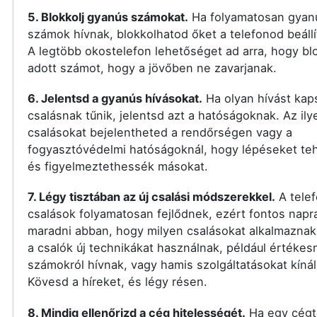
5. Blokkolj gyanús számokat.
Ha folyamatosan gyan
számok hívnak, blokkolhatod őket a telefonod beállí
A legtöbb okostelefon lehetőséget ad arra, hogy bl
adott számot, hogy a jövőben ne zavarjanak.
6. Jelentsd a gyanús hívásokat.
Ha olyan hívást kap
csalásnak tűnik, jelentsd azt a hatóságoknak. Az ily
csalásokat bejelentheted a rendőrségen vagy a
fogyasztóvédelmi hatóságoknál, hogy lépéseket t
és figyelmeztethessék másokat.
7. Légy tisztában az új csalási módszerekkel.
A tele
csalások folyamatosan fejlődnek, ezért fontos nap
maradni abban, hogy milyen csalásokat alkalmaznak
a csalók új technikákat használnak, például értékes
számokról hívnak, vagy hamis szolgáltatásokat kínál
Kövesd a híreket, és légy résen.
8. Mindig ellenőrizd a cég hitelességét.
Ha egy cégt