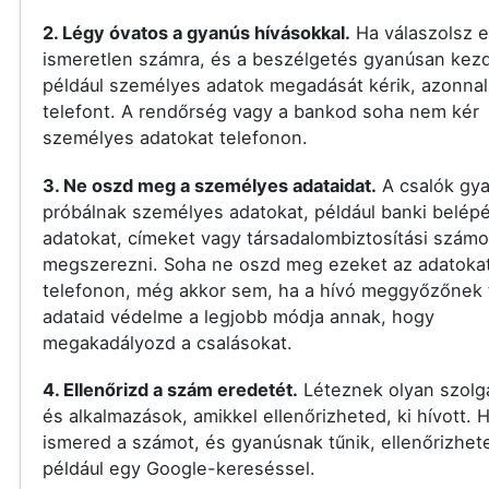
2. Légy óvatos a gyanús hívásokkal.
Ha válaszolsz 
ismeretlen számra, és a beszélgetés gyanúsan kezd
például személyes adatok megadását kérik, azonnal 
telefont. A rendőrség vagy a bankod soha nem kér
személyes adatokat telefonon.
3. Ne oszd meg a személyes adataidat.
A csalók gy
próbálnak személyes adatokat, például banki belépé
adatokat, címeket vagy társadalombiztosítási számo
megszerezni. Soha ne oszd meg ezeket az adatoka
telefonon, még akkor sem, ha a hívó meggyőzőnek t
adataid védelme a legjobb módja annak, hogy
megakadályozd a csalásokat.
4. Ellenőrizd a szám eredetét.
Léteznek olyan szolg
és alkalmazások, amikkel ellenőrizheted, ki hívott.
ismered a számot, és gyanúsnak tűnik, ellenőrizhet
például egy Google-kereséssel.