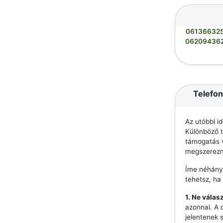
06136632
06209436
Telefon
Az utóbbi i
Különböző t
támogatás v
megszerezn
Íme néhány
tehetsz, ha
1. Ne válas
azonnal. A 
jelentenek 