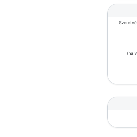
Szeretné
(ha v