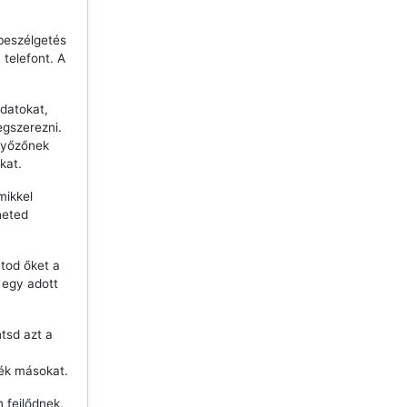
beszélgetés
telefont. A
datokat,
egszerezni.
győzőnek
kat.
mikkel
heted
tod őket a
j egy adott
ntsd azt a
ék másokat.
 fejlődnek,