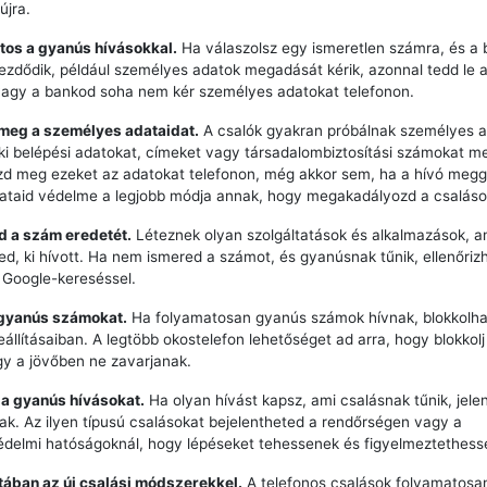
újra.
tos a gyanús hívásokkal.
Ha válaszolsz egy ismeretlen számra, és a 
zdődik, például személyes adatok megadását kérik, azonnal tedd le a 
vagy a bankod soha nem kér személyes adatokat telefonon.
 meg a személyes adataidat.
A csalók gyakran próbálnak személyes a
ki belépési adatokat, címeket vagy társadalombiztosítási számokat m
zd meg ezeket az adatokat telefonon, még akkor sem, ha a hívó meg
dataid védelme a legjobb módja annak, hogy megakadályozd a csaláso
zd a szám eredetét.
Léteznek olyan szolgáltatások és alkalmazások, a
ted, ki hívott. Ha nem ismered a számot, és gyanúsnak tűnik, ellenőriz
 Google-kereséssel.
 gyanús számokat.
Ha folyamatosan gyanús számok hívnak, blokkolha
eállításaiban. A legtöbb okostelefon lehetőséget ad arra, hogy blokkol
y a jövőben ne zavarjanak.
 a gyanús hívásokat.
Ha olyan hívást kapsz, ami csalásnak tűnik, jele
k. Az ilyen típusú csalásokat bejelentheted a rendőrségen vagy a
delmi hatóságoknál, hogy lépéseket tehessenek és figyelmeztethess
ztában az új csalási módszerekkel.
A telefonos csalások folyamatosan