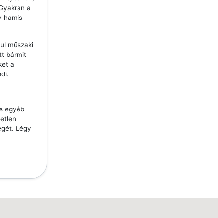
 Gyakran a
y hamis
ául műszaki
tt bármit
ket a
di.
és egyéb
etlen
égét. Légy