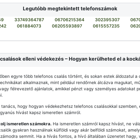
Legutóbb megtekintett telefonszámok
59
33749364787
06706215364
302395307
067
242
061884073
06205593897
0615557235
062
csalások elleni védekezés – Hogyan kerülheted el a kock
dőben egyre több telefonos csalás történt, és sokan estek áldozatul a 
echnikákat alkalmaznak, mint például rendőrnek álcázva magukat, mű
agy félrevezető ajánlatok, amikkel pénzt vagy személyes adatokat p
i.
 tanács, hogy hogyan védekezhetsz telefonos csalásokkal szemben, 
 gyanús hívást kapsz ismeretlen számról.
zolj ismeretlen számokra.
Ha ismeretlen számról kapsz hívást, ne vála
csalók gyakran használnak külföldi vagy akár belföldi számokat, ame
számodra semmit. Ha a hívás fontos, a hívó általában üzenetet hagy,