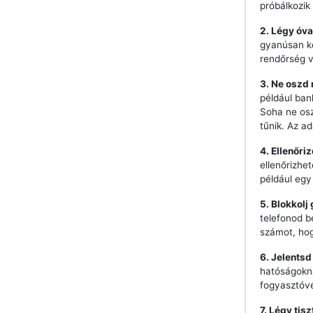
próbálkozik 
2. Légy óva
gyanúsan ke
rendőrség 
3. Ne oszd
például ban
Soha ne os
tűnik. Az a
4. Ellenőri
ellenőrizhe
például egy
5. Blokkolj
telefonod b
számot, hog
6. Jelentsd
hatóságokna
fogyasztóvé
7. Légy tis