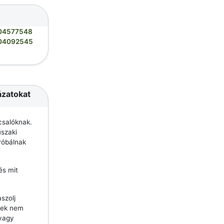
04577548
04092545
ázatokat
csalóknak.
szaki
róbálnak
és mit
szolj
lyek nem
 vagy