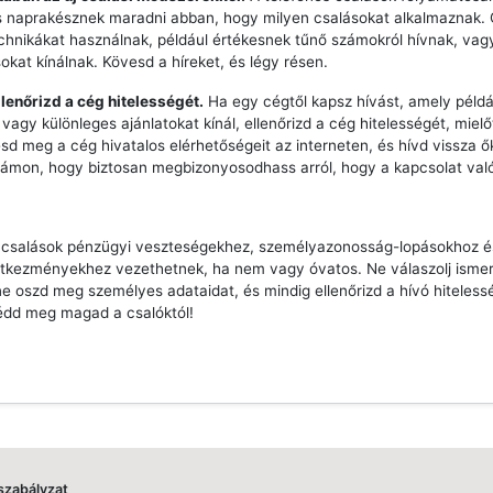
s naprakésznek maradni abban, hogy milyen csalásokat alkalmaznak.
echnikákat használnak, például értékesnek tűnő számokról hívnak, vag
sokat kínálnak. Kövesd a híreket, és légy résen.
llenőrizd a cég hitelességét.
Ha egy cégtől kapsz hívást, amely péld
vagy különleges ajánlatokat kínál, ellenőrizd a cég hitelességét, mielő
esd meg a cég hivatalos elérhetőségeit az interneten, és hívd vissza ő
zámon, hogy biztosan megbizonyosodhass arról, hogy a kapcsolat való
s csalások pénzügyi veszteségekhez, személyazonosság-lopásokhoz 
tkezményekhez vezethetnek, ha nem vagy óvatos. Ne válaszolj ismer
e oszd meg személyes adataidat, és mindig ellenőrizd a hívó hiteless
édd meg magad a csalóktól!
szabályzat