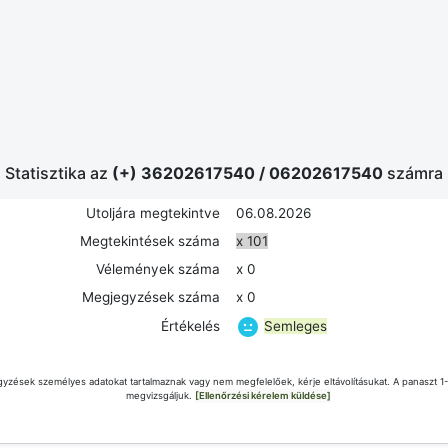
Statisztika az
(+) 36202617540
/
06202617540
számra
Utoljára megtekintve
06.08.2026
Megtekintések száma
x 101
Vélemények száma
x 0
Megjegyzések száma
x 0
Semleges
Értékelés
yzések személyes adatokat tartalmaznak vagy nem megfelelőek, kérje eltávolításukat. A panaszt 1
megvizsgáljuk.
[Ellenőrzési kérelem küldése]