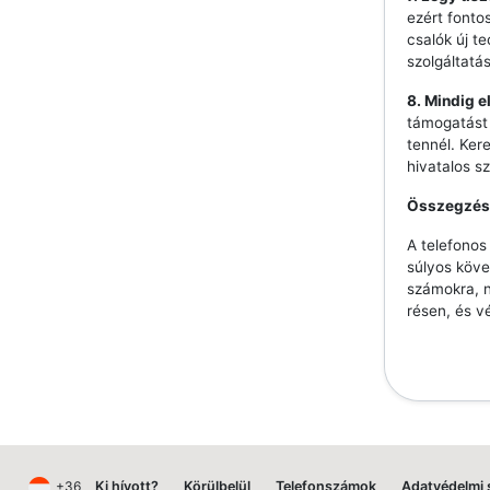
ezért fonto
csalók új t
szolgáltatá
8. Mindig e
támogatást 
tennél. Ker
hivatalos s
Összegzés
A telefono
súlyos köve
számokra, n
résen, és v
+36
Ki hívott?
Körülbelül
Telefonszámok
Adatvédelmi 