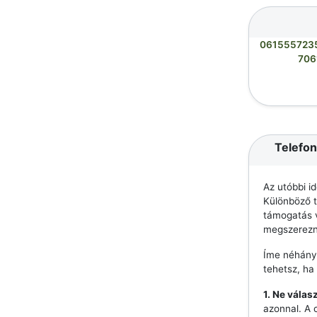
061555723
706
Telefon
Az utóbbi i
Különböző t
támogatás v
megszerezn
Íme néhány
tehetsz, ha
1. Ne válas
azonnal. A 