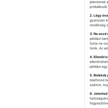
jelentenek 
próbálkozik 
2. Légy óva
gyanúsan ke
rendőrség 
3. Ne oszd
például ban
Soha ne os
tűnik. Az a
4. Ellenőri
ellenőrizhe
például egy
5. Blokkolj
telefonod b
számot, hog
6. Jelentsd
hatóságokna
fogyasztóvé