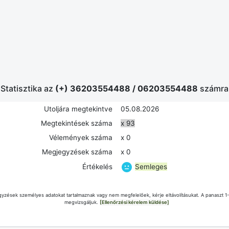
Statisztika az
(+) 36203554488
/
06203554488
számra
Utoljára megtekintve
05.08.2026
Megtekintések száma
x 93
Vélemények száma
x 0
Megjegyzések száma
x 0
Semleges
Értékelés
yzések személyes adatokat tartalmaznak vagy nem megfelelőek, kérje eltávolításukat. A panaszt 1
megvizsgáljuk.
[Ellenőrzési kérelem küldése]