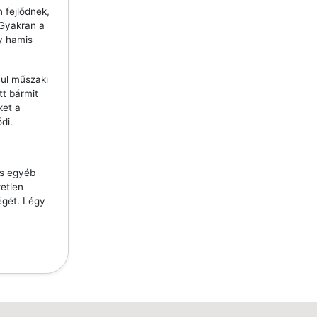
 fejlődnek,
 Gyakran a
y hamis
ául műszaki
tt bármit
ket a
di.
és egyéb
etlen
égét. Légy