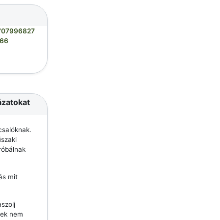
707996827
66
ázatokat
csalóknak.
szaki
róbálnak
és mit
szolj
lyek nem