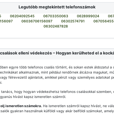
Legutóbb megtekintett telefonszámok
5
06204092545
06703350063
0628999024
06
156097
06036706156097
06302574791
067056455
06302487828
csalások elleni védekezés – Hogyan kerülheted el a kock
dőben egyre több telefonos csalás történt, és sokan estek áldozatul a 
echnikákat alkalmaznak, mint például rendőrnek álcázva magukat, mű
agy félrevezető ajánlatok, amikkel pénzt vagy személyes adatokat p
i.
 tanács, hogy hogyan védekezhetsz telefonos csalásokkal szemben, 
 gyanús hívást kapsz ismeretlen számról.
zolj ismeretlen számokra.
Ha ismeretlen számról kapsz hívást, ne vála
csalók gyakran használnak külföldi vagy akár belföldi számokat, ame