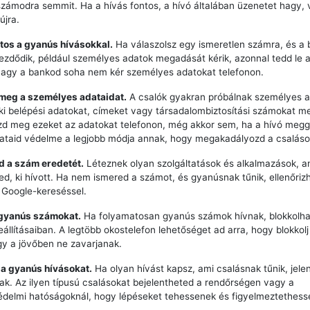
számodra semmit. Ha a hívás fontos, a hívó általában üzenetet hagy,
újra.
tos a gyanús hívásokkal.
Ha válaszolsz egy ismeretlen számra, és a 
zdődik, például személyes adatok megadását kérik, azonnal tedd le a 
vagy a bankod soha nem kér személyes adatokat telefonon.
 meg a személyes adataidat.
A csalók gyakran próbálnak személyes a
ki belépési adatokat, címeket vagy társadalombiztosítási számokat m
zd meg ezeket az adatokat telefonon, még akkor sem, ha a hívó meg
dataid védelme a legjobb módja annak, hogy megakadályozd a csaláso
zd a szám eredetét.
Léteznek olyan szolgáltatások és alkalmazások, a
ted, ki hívott. Ha nem ismered a számot, és gyanúsnak tűnik, ellenőriz
 Google-kereséssel.
 gyanús számokat.
Ha folyamatosan gyanús számok hívnak, blokkolha
eállításaiban. A legtöbb okostelefon lehetőséget ad arra, hogy blokkol
y a jövőben ne zavarjanak.
 a gyanús hívásokat.
Ha olyan hívást kapsz, ami csalásnak tűnik, jele
k. Az ilyen típusú csalásokat bejelentheted a rendőrségen vagy a
delmi hatóságoknál, hogy lépéseket tehessenek és figyelmeztethess