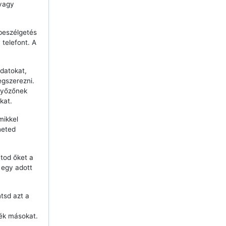
 vagy
beszélgetés
telefont. A
datokat,
egszerezni.
győzőnek
kat.
mikkel
heted
tod őket a
j egy adott
ntsd azt a
ék másokat.