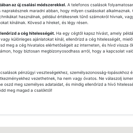
ztában az új csalási módszerekkel.
A telefonos csalások folyamatosan
s naprakésznek maradni abban, hogy milyen csalásokat alkalmaznak.
echnikákat használnak, például értékesnek tűnő számokról hívnak, vag
sokat kínálnak. Kövesd a híreket, és légy résen.
llenőrizd a cég hitelességét.
Ha egy cégtől kapsz hívást, amely péld
vagy különleges ajánlatokat kínál, ellenőrizd a cég hitelességét, mielő
esd meg a cég hivatalos elérhetőségeit az interneten, és hívd vissza ő
zámon, hogy biztosan megbizonyosodhass arról, hogy a kapcsolat való
s csalások pénzügyi veszteségekhez, személyazonosság-lopásokhoz 
tkezményekhez vezethetnek, ha nem vagy óvatos. Ne válaszolj ismer
e oszd meg személyes adataidat, és mindig ellenőrizd a hívó hiteless
édd meg magad a csalóktól!