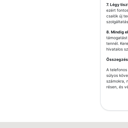
7. Légy tis
ezért fonto
csalók új t
szolgáltatá
8. Mindig e
támogatást 
tennél. Ker
hivatalos s
Összegzés
A telefono
súlyos köve
számokra, n
résen, és v