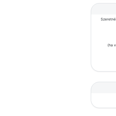
Szeretné
(ha v