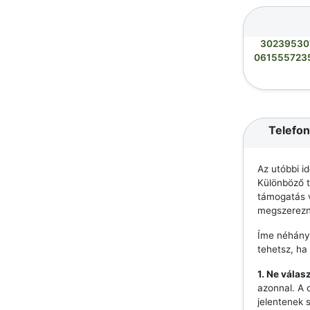
30239530
061555723
Telefon
Az utóbbi i
Különböző t
támogatás v
megszerezn
Íme néhány
tehetsz, ha
1. Ne válas
azonnal. A 
jelentenek 