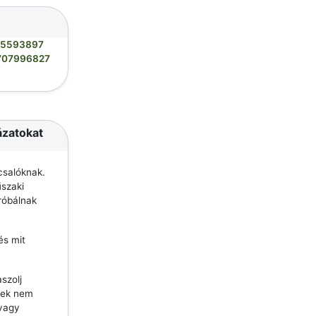
05593897
707996827
ázatokat
csalóknak.
szaki
róbálnak
és mit
szolj
lyek nem
 vagy