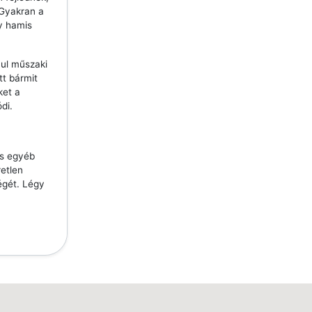
 Gyakran a
y hamis
ául műszaki
tt bármit
ket a
di.
és egyéb
etlen
égét. Légy