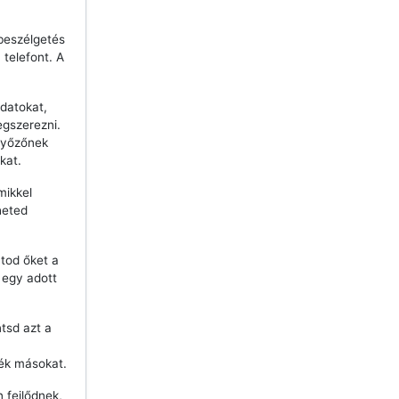
beszélgetés
telefont. A
datokat,
egszerezni.
győzőnek
kat.
mikkel
heted
tod őket a
j egy adott
ntsd azt a
ék másokat.
 fejlődnek,