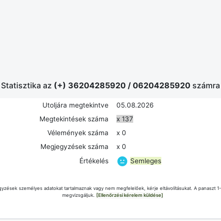
Statisztika az
(+) 36204285920
/
06204285920
számra
Utoljára megtekintve
05.08.2026
Megtekintések száma
x 137
Vélemények száma
x 0
Megjegyzések száma
x 0
Semleges
Értékelés
yzések személyes adatokat tartalmaznak vagy nem megfelelőek, kérje eltávolításukat. A panaszt 1
megvizsgáljuk.
[Ellenőrzési kérelem küldése]