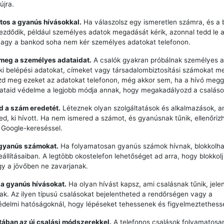
újra.
tos a gyanús hívásokkal.
Ha válaszolsz egy ismeretlen számra, és a 
zdődik, például személyes adatok megadását kérik, azonnal tedd le a 
vagy a bankod soha nem kér személyes adatokat telefonon.
 meg a személyes adataidat.
A csalók gyakran próbálnak személyes a
ki belépési adatokat, címeket vagy társadalombiztosítási számokat m
zd meg ezeket az adatokat telefonon, még akkor sem, ha a hívó meg
dataid védelme a legjobb módja annak, hogy megakadályozd a csaláso
zd a szám eredetét.
Léteznek olyan szolgáltatások és alkalmazások, a
ted, ki hívott. Ha nem ismered a számot, és gyanúsnak tűnik, ellenőriz
 Google-kereséssel.
 gyanús számokat.
Ha folyamatosan gyanús számok hívnak, blokkolha
eállításaiban. A legtöbb okostelefon lehetőséget ad arra, hogy blokkol
y a jövőben ne zavarjanak.
 a gyanús hívásokat.
Ha olyan hívást kapsz, ami csalásnak tűnik, jele
k. Az ilyen típusú csalásokat bejelentheted a rendőrségen vagy a
delmi hatóságoknál, hogy lépéseket tehessenek és figyelmeztethess
ztában az új csalási módszerekkel.
A telefonos csalások folyamatosan