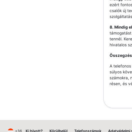
ezért fonto
csalók új t
szolgáltatá
8. Mindig e
támogatást 
tennél. Ker
hivatalos s
Összegzés
A telefono
súlyos köve
számokra, n
résen, és v
+36
Ki hívott?
Körülbelül
Telefonszámok
Adatvédelmi 