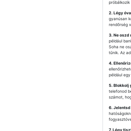
próbálkozik 
2. Légy óva
gyanúsan ke
rendőrség 
3. Ne oszd
például ban
Soha ne os
tűnik. Az a
4. Ellenőri
ellenőrizhe
például egy
5. Blokkolj
telefonod b
számot, hog
6. Jelentsd
hatóságokna
fogyasztóvé
7. Légy tis