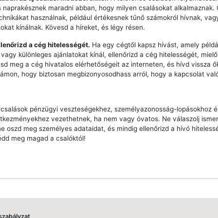
s naprakésznek maradni abban, hogy milyen csalásokat alkalmaznak.
echnikákat használnak, például értékesnek tűnő számokról hívnak, vag
sokat kínálnak. Kövesd a híreket, és légy résen.
llenőrizd a cég hitelességét.
Ha egy cégtől kapsz hívást, amely péld
vagy különleges ajánlatokat kínál, ellenőrizd a cég hitelességét, mielő
esd meg a cég hivatalos elérhetőségeit az interneten, és hívd vissza ő
zámon, hogy biztosan megbizonyosodhass arról, hogy a kapcsolat való
s csalások pénzügyi veszteségekhez, személyazonosság-lopásokhoz 
tkezményekhez vezethetnek, ha nem vagy óvatos. Ne válaszolj ismer
e oszd meg személyes adataidat, és mindig ellenőrizd a hívó hiteless
édd meg magad a csalóktól!
szabályzat