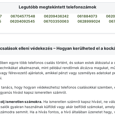
Legutóbb megtekintett telefonszámok
7
06704577548
06209436242
061884073
062
5
06204092545
06703350063
0628999024
06
csalások elleni védekezés – Hogyan kerülheted el a kock
dőben egyre több telefonos csalás történt, és sokan estek áldozatul a 
echnikákat alkalmaznak, mint például rendőrnek álcázva magukat, mű
agy félrevezető ajánlatok, amikkel pénzt vagy személyes adatokat p
i.
 tanács, hogy hogyan védekezhetsz telefonos csalásokkal szemben, 
 gyanús hívást kapsz ismeretlen számról.
zolj ismeretlen számokra.
Ha ismeretlen számról kapsz hívást, ne vála
csalók gyakran használnak külföldi vagy akár belföldi számokat, ame
számodra semmit. Ha a hívás fontos, a hívó általában üzenetet hagy,