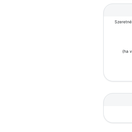
Szeretné
(ha v