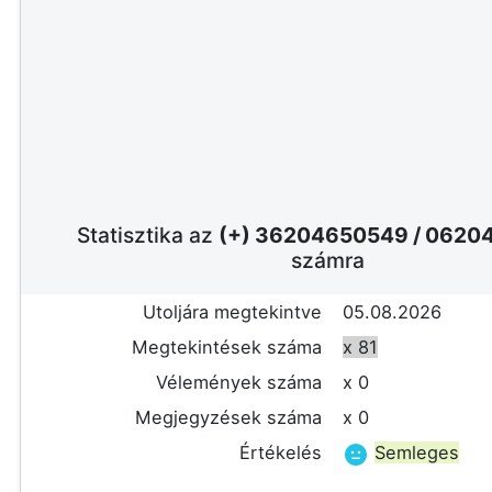
Statisztika az
(+) 36204650549
/
06204
számra
Utoljára megtekintve
05.08.2026
Megtekintések száma
x 81
Vélemények száma
x 0
Megjegyzések száma
x 0
Értékelés
Semleges