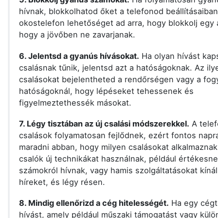
hívnak, blokkolhatod őket a telefonod beállításaiban
okostelefon lehetőséget ad arra, hogy blokkolj egy
hogy a jövőben ne zavarjanak.
6. Jelentsd a gyanús hívásokat.
Ha olyan hívást kap
csalásnak tűnik, jelentsd azt a hatóságoknak. Az ily
csalásokat bejelentheted a rendőrségen vagy a fo
hatóságoknál, hogy lépéseket tehessenek és
figyelmeztethessék másokat.
7. Légy tisztában az új csalási módszerekkel.
A tele
csalások folyamatosan fejlődnek, ezért fontos nap
maradni abban, hogy milyen csalásokat alkalmaznak
csalók új technikákat használnak, például értékesn
számokról hívnak, vagy hamis szolgáltatásokat kíná
híreket, és légy résen.
8. Mindig ellenőrizd a cég hitelességét.
Ha egy cégt
hívást, amely például műszaki támogatást vagy külö