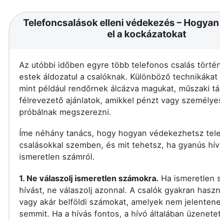
Telefoncsalások elleni védekezés – Hogyan
el a kockázatokat
Az utóbbi időben egyre több telefonos csalás törté
estek áldozatul a csalóknak. Különböző technikákat
mint például rendőrnek álcázva magukat, műszaki t
félrevezető ajánlatok, amikkel pénzt vagy személye
próbálnak megszerezni.
Íme néhány tanács, hogy hogyan védekezhetsz tel
csalásokkal szemben, és mit tehetsz, ha gyanús hí
ismeretlen számról.
1. Ne válaszolj ismeretlen számokra.
Ha ismeretlen 
hívást, ne válaszolj azonnal. A csalók gyakran haszn
vagy akár belföldi számokat, amelyek nem jelente
semmit. Ha a hívás fontos, a hívó általában üzenete