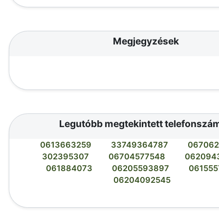
Megjegyzések
Legutóbb megtekintett telefonszá
0613663259
33749364787
067062
302395307
06704577548
062094
061884073
06205593897
061555
06204092545