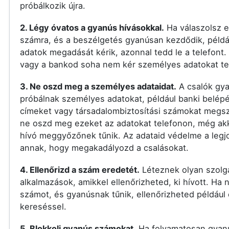
próbálkozik újra.
2. Légy óvatos a gyanús hívásokkal.
Ha válaszolsz e
számra, és a beszélgetés gyanúsan kezdődik, péld
adatok megadását kérik, azonnal tedd le a telefont
vagy a bankod soha nem kér személyes adatokat te
3. Ne oszd meg a személyes adataidat.
A csalók gy
próbálnak személyes adatokat, például banki belépé
címeket vagy társadalombiztosítási számokat megs
ne oszd meg ezeket az adatokat telefonon, még ak
hívó meggyőzőnek tűnik. Az adataid védelme a leg
annak, hogy megakadályozd a csalásokat.
4. Ellenőrizd a szám eredetét.
Léteznek olyan szolg
alkalmazások, amikkel ellenőrizheted, ki hívott. Ha
számot, és gyanúsnak tűnik, ellenőrizheted például
kereséssel.
5. Blokkolj gyanús számokat.
Ha folyamatosan gyan