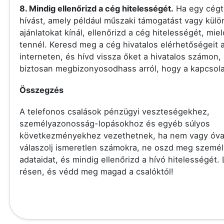
8. Mindig ellenőrizd a cég hitelességét.
Ha egy cégt
hívást, amely például műszaki támogatást vagy külö
ajánlatokat kínál, ellenőrizd a cég hitelességét, miel
tennél. Keresd meg a cég hivatalos elérhetőségeit 
interneten, és hívd vissza őket a hivatalos számon,
biztosan megbizonyosodhass arról, hogy a kapcsolat
Összegzés
A telefonos csalások pénzügyi veszteségekhez,
személyazonosság-lopásokhoz és egyéb súlyos
következményekhez vezethetnek, ha nem vagy óva
válaszolj ismeretlen számokra, ne oszd meg szemé
adataidat, és mindig ellenőrizd a hívó hitelességét.
résen, és védd meg magad a csalóktól!