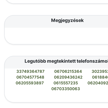
Megjegyzések
Legutóbb megtekintett telefonszámo
33749364787
06706215364
302395
06704577548
06209436242
061884
06205593897
0615557235
0620409
06703350063