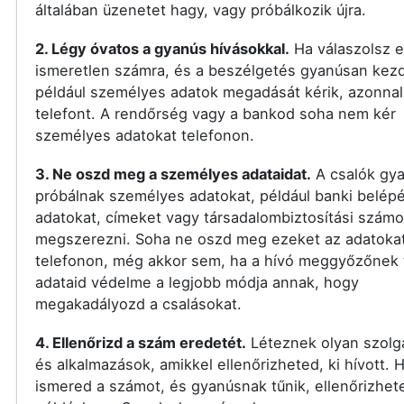
általában üzenetet hagy, vagy próbálkozik újra.
2. Légy óvatos a gyanús hívásokkal.
Ha válaszolsz 
ismeretlen számra, és a beszélgetés gyanúsan kezd
például személyes adatok megadását kérik, azonnal 
telefont. A rendőrség vagy a bankod soha nem kér
személyes adatokat telefonon.
3. Ne oszd meg a személyes adataidat.
A csalók gy
próbálnak személyes adatokat, például banki belépé
adatokat, címeket vagy társadalombiztosítási számo
megszerezni. Soha ne oszd meg ezeket az adatoka
telefonon, még akkor sem, ha a hívó meggyőzőnek t
adataid védelme a legjobb módja annak, hogy
megakadályozd a csalásokat.
4. Ellenőrizd a szám eredetét.
Léteznek olyan szolg
és alkalmazások, amikkel ellenőrizheted, ki hívott.
ismered a számot, és gyanúsnak tűnik, ellenőrizhet