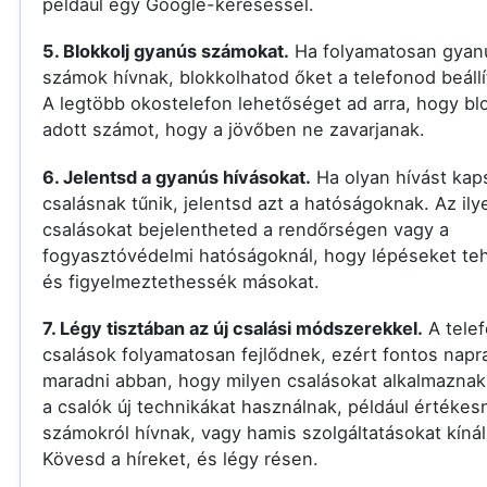
például egy Google-kereséssel.
5. Blokkolj gyanús számokat.
Ha folyamatosan gyan
számok hívnak, blokkolhatod őket a telefonod beállí
A legtöbb okostelefon lehetőséget ad arra, hogy bl
adott számot, hogy a jövőben ne zavarjanak.
6. Jelentsd a gyanús hívásokat.
Ha olyan hívást kap
csalásnak tűnik, jelentsd azt a hatóságoknak. Az ily
csalásokat bejelentheted a rendőrségen vagy a
fogyasztóvédelmi hatóságoknál, hogy lépéseket t
és figyelmeztethessék másokat.
7. Légy tisztában az új csalási módszerekkel.
A tele
csalások folyamatosan fejlődnek, ezért fontos nap
maradni abban, hogy milyen csalásokat alkalmaznak
a csalók új technikákat használnak, például értékes
számokról hívnak, vagy hamis szolgáltatásokat kínál
Kövesd a híreket, és légy résen.