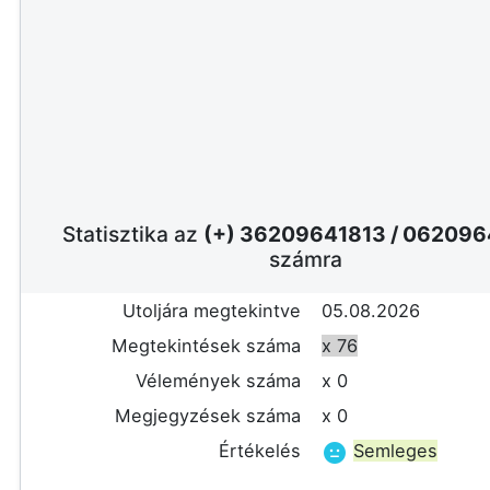
Statisztika az
(+) 36209641813
/
062096
számra
Utoljára megtekintve
05.08.2026
Megtekintések száma
x 76
Vélemények száma
x 0
Megjegyzések száma
x 0
Értékelés
Semleges