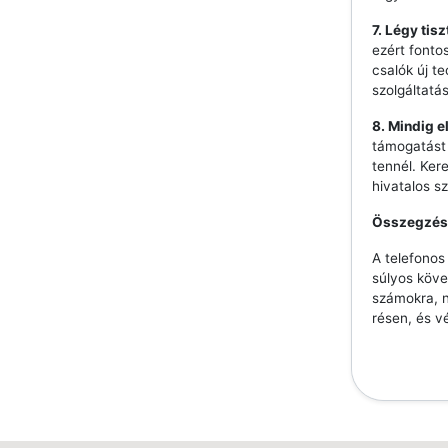
7. Légy tis
ezért fonto
csalók új t
szolgáltatá
8. Mindig e
támogatást 
tennél. Ker
hivatalos s
Összegzés
A telefono
súlyos köve
számokra, n
résen, és v