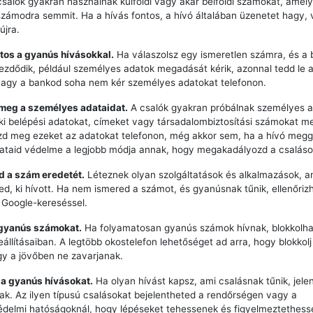
csalók gyakran használnak külföldi vagy akár belföldi számokat, ame
számodra semmit. Ha a hívás fontos, a hívó általában üzenetet hagy,
újra.
tos a gyanús hívásokkal.
Ha válaszolsz egy ismeretlen számra, és a 
zdődik, például személyes adatok megadását kérik, azonnal tedd le a 
vagy a bankod soha nem kér személyes adatokat telefonon.
 meg a személyes adataidat.
A csalók gyakran próbálnak személyes a
ki belépési adatokat, címeket vagy társadalombiztosítási számokat m
zd meg ezeket az adatokat telefonon, még akkor sem, ha a hívó meg
dataid védelme a legjobb módja annak, hogy megakadályozd a csaláso
zd a szám eredetét.
Léteznek olyan szolgáltatások és alkalmazások, a
ted, ki hívott. Ha nem ismered a számot, és gyanúsnak tűnik, ellenőriz
 Google-kereséssel.
 gyanús számokat.
Ha folyamatosan gyanús számok hívnak, blokkolha
eállításaiban. A legtöbb okostelefon lehetőséget ad arra, hogy blokkol
y a jövőben ne zavarjanak.
 a gyanús hívásokat.
Ha olyan hívást kapsz, ami csalásnak tűnik, jele
k. Az ilyen típusú csalásokat bejelentheted a rendőrségen vagy a
delmi hatóságoknál, hogy lépéseket tehessenek és figyelmeztethess