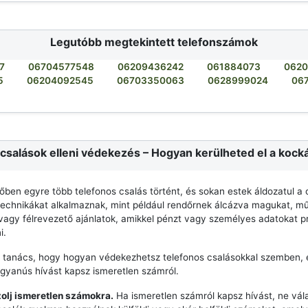
Legutóbb megtekintett telefonszámok
7
06704577548
06209436242
061884073
062
5
06204092545
06703350063
0628999024
06
csalások elleni védekezés – Hogyan kerülheted el a kock
dőben egyre több telefonos csalás történt, és sokan estek áldozatul a 
echnikákat alkalmaznak, mint például rendőrnek álcázva magukat, mű
agy félrevezető ajánlatok, amikkel pénzt vagy személyes adatokat p
i.
 tanács, hogy hogyan védekezhetsz telefonos csalásokkal szemben, 
 gyanús hívást kapsz ismeretlen számról.
zolj ismeretlen számokra.
Ha ismeretlen számról kapsz hívást, ne vála