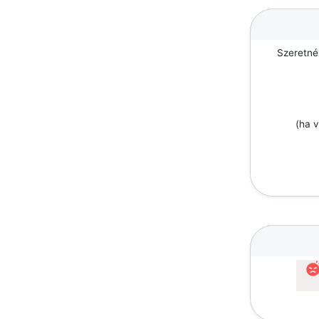
Szeretné
(ha v