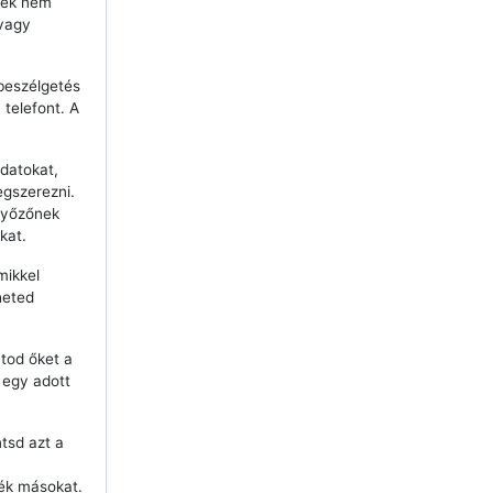
lyek nem
 vagy
beszélgetés
telefont. A
datokat,
egszerezni.
győzőnek
kat.
mikkel
heted
tod őket a
j egy adott
ntsd azt a
ék másokat.