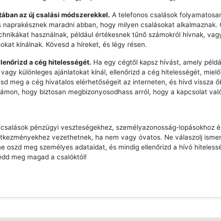
ztában az új csalási módszerekkel.
A telefonos csalások folyamatosan
s naprakésznek maradni abban, hogy milyen csalásokat alkalmaznak.
echnikákat használnak, például értékesnek tűnő számokról hívnak, vag
sokat kínálnak. Kövesd a híreket, és légy résen.
llenőrizd a cég hitelességét.
Ha egy cégtől kapsz hívást, amely péld
vagy különleges ajánlatokat kínál, ellenőrizd a cég hitelességét, mielő
esd meg a cég hivatalos elérhetőségeit az interneten, és hívd vissza ő
zámon, hogy biztosan megbizonyosodhass arról, hogy a kapcsolat való
s csalások pénzügyi veszteségekhez, személyazonosság-lopásokhoz 
tkezményekhez vezethetnek, ha nem vagy óvatos. Ne válaszolj ismer
e oszd meg személyes adataidat, és mindig ellenőrizd a hívó hiteless
édd meg magad a csalóktól!