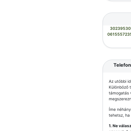
30239530
061555723
Telefon
Az utóbbi i
Különböző t
támogatás v
megszerezn
Íme néhány
tehetsz, ha
1. Ne válas