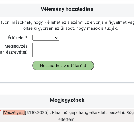
Vélemény hozzáadása
 tudni másoknak, hogy kié lehet ez a szám? Ez elvonja a figyelmet v
Töltse ki gyorsan az űrlapot, hogy mások is tudják.
Értékelés*
Megjegyzés
an észrevétel)
Megjegyzések
[Veszélyes]
[31.10.2025] : Kínai női gépi hang elkezdett beszélni. Rö
eltettem.