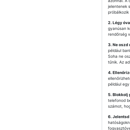
azonnal. A 
jelentenek 
próbálkozik 
2. Légy óva
gyanúsan ke
rendőrség 
3. Ne oszd
például ban
Soha ne os
tűnik. Az a
4. Ellenőri
ellenőrizhe
például egy
5. Blokkolj
telefonod b
számot, hog
6. Jelentsd
hatóságokna
fogyasztóvé