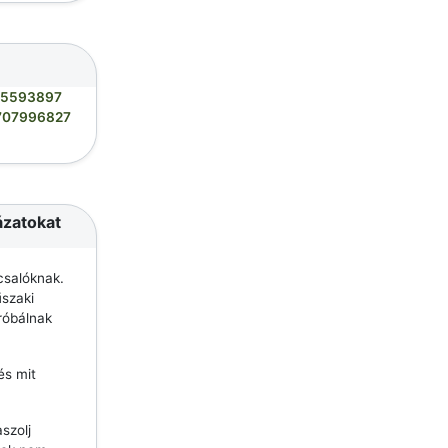
05593897
707996827
ázatokat
csalóknak.
szaki
róbálnak
és mit
szolj