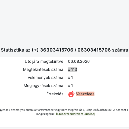
Statisztika az
(+) 36303415706
/
06303415706
számra
Utoljára megtekintve
06.08.2026
Megtekintések száma
x 113
Vélemények száma
x 1
Megjegyzések száma
x 1
Veszélyes
Értékelés
yzések személyes adatokat tartalmaznak vagy nem megfelelőek, kérje eltávolításukat. A panaszt 1
megvizsgáljuk.
[Ellenőrzési kérelem küldése]