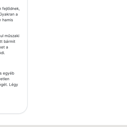
 fejlődnek,
 Gyakran a
y hamis
ául műszaki
tt bármit
ket a
di.
és egyéb
etlen
égét. Légy