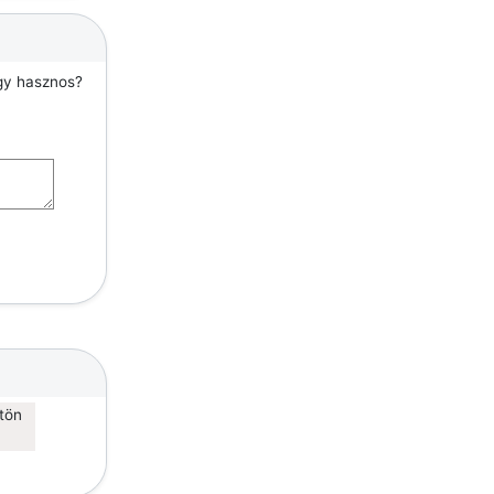
agy hasznos?
gtön