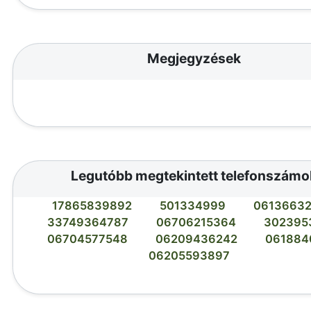
Megjegyzések
Legutóbb megtekintett telefonszámo
17865839892
501334999
0613663
33749364787
06706215364
302395
06704577548
06209436242
061884
06205593897