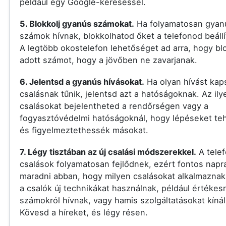
például egy Google-kereséssel.
5. Blokkolj gyanús számokat.
Ha folyamatosan gyan
számok hívnak, blokkolhatod őket a telefonod beállí
A legtöbb okostelefon lehetőséget ad arra, hogy bl
adott számot, hogy a jövőben ne zavarjanak.
6. Jelentsd a gyanús hívásokat.
Ha olyan hívást kap
csalásnak tűnik, jelentsd azt a hatóságoknak. Az ily
csalásokat bejelentheted a rendőrségen vagy a
fogyasztóvédelmi hatóságoknál, hogy lépéseket t
és figyelmeztethessék másokat.
7. Légy tisztában az új csalási módszerekkel.
A tele
csalások folyamatosan fejlődnek, ezért fontos nap
maradni abban, hogy milyen csalásokat alkalmaznak
a csalók új technikákat használnak, például értékes
számokról hívnak, vagy hamis szolgáltatásokat kínál
Kövesd a híreket, és légy résen.