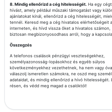
8. Mindig ellenőrizd a cég hitelességét.
Ha egy cégt
hívást, amely például műszaki támogatást vagy külö
ajánlatokat kínál, ellenőrizd a cég hitelességét, miel
tennél. Keresd meg a cég hivatalos elérhetőségeit 
interneten, és hívd vissza őket a hivatalos számon,
biztosan megbizonyosodhass arról, hogy a kapcsolat
Összegzés
A telefonos csalások pénzügyi veszteségekhez,
személyazonosság-lopásokhoz és egyéb súlyos
következményekhez vezethetnek, ha nem vagy óva
válaszolj ismeretlen számokra, ne oszd meg szemé
adataidat, és mindig ellenőrizd a hívó hitelességét.
résen, és védd meg magad a csalóktól!