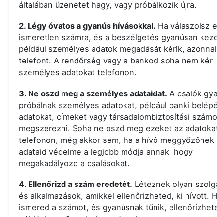
általában üzenetet hagy, vagy próbálkozik újra.
2. Légy óvatos a gyanús hívásokkal.
Ha válaszolsz 
ismeretlen számra, és a beszélgetés gyanúsan kezd
például személyes adatok megadását kérik, azonnal 
telefont. A rendőrség vagy a bankod soha nem kér
személyes adatokat telefonon.
3. Ne oszd meg a személyes adataidat.
A csalók gy
próbálnak személyes adatokat, például banki belépé
adatokat, címeket vagy társadalombiztosítási számo
megszerezni. Soha ne oszd meg ezeket az adatoka
telefonon, még akkor sem, ha a hívó meggyőzőnek t
adataid védelme a legjobb módja annak, hogy
megakadályozd a csalásokat.
4. Ellenőrizd a szám eredetét.
Léteznek olyan szolg
és alkalmazások, amikkel ellenőrizheted, ki hívott.
ismered a számot, és gyanúsnak tűnik, ellenőrizhet