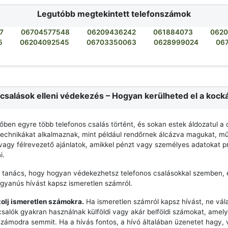
Legutóbb megtekintett telefonszámok
7
06704577548
06209436242
061884073
062
5
06204092545
06703350063
0628999024
06
csalások elleni védekezés – Hogyan kerülheted el a kock
dőben egyre több telefonos csalás történt, és sokan estek áldozatul a 
echnikákat alkalmaznak, mint például rendőrnek álcázva magukat, mű
agy félrevezető ajánlatok, amikkel pénzt vagy személyes adatokat p
i.
 tanács, hogy hogyan védekezhetsz telefonos csalásokkal szemben, 
 gyanús hívást kapsz ismeretlen számról.
zolj ismeretlen számokra.
Ha ismeretlen számról kapsz hívást, ne vála
csalók gyakran használnak külföldi vagy akár belföldi számokat, ame
számodra semmit. Ha a hívás fontos, a hívó általában üzenetet hagy,