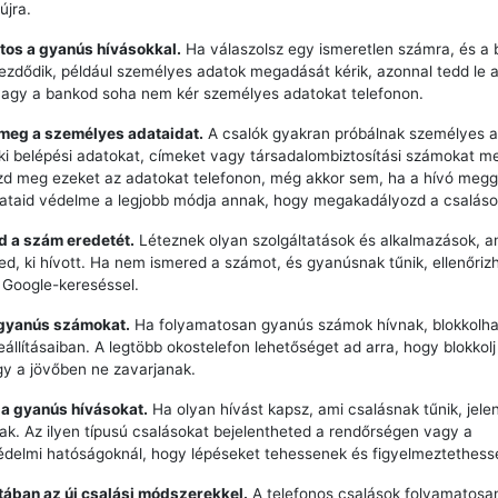
újra.
tos a gyanús hívásokkal.
Ha válaszolsz egy ismeretlen számra, és a 
zdődik, például személyes adatok megadását kérik, azonnal tedd le a 
vagy a bankod soha nem kér személyes adatokat telefonon.
 meg a személyes adataidat.
A csalók gyakran próbálnak személyes a
ki belépési adatokat, címeket vagy társadalombiztosítási számokat m
zd meg ezeket az adatokat telefonon, még akkor sem, ha a hívó meg
dataid védelme a legjobb módja annak, hogy megakadályozd a csaláso
zd a szám eredetét.
Léteznek olyan szolgáltatások és alkalmazások, a
ted, ki hívott. Ha nem ismered a számot, és gyanúsnak tűnik, ellenőriz
 Google-kereséssel.
 gyanús számokat.
Ha folyamatosan gyanús számok hívnak, blokkolha
eállításaiban. A legtöbb okostelefon lehetőséget ad arra, hogy blokkol
y a jövőben ne zavarjanak.
 a gyanús hívásokat.
Ha olyan hívást kapsz, ami csalásnak tűnik, jele
k. Az ilyen típusú csalásokat bejelentheted a rendőrségen vagy a
delmi hatóságoknál, hogy lépéseket tehessenek és figyelmeztethess
ztában az új csalási módszerekkel.
A telefonos csalások folyamatosan