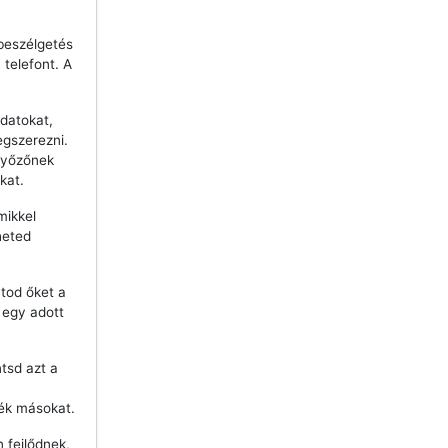
beszélgetés
telefont. A
datokat,
egszerezni.
győzőnek
kat.
mikkel
heted
tod őket a
j egy adott
ntsd azt a
ék másokat.
 fejlődnek,