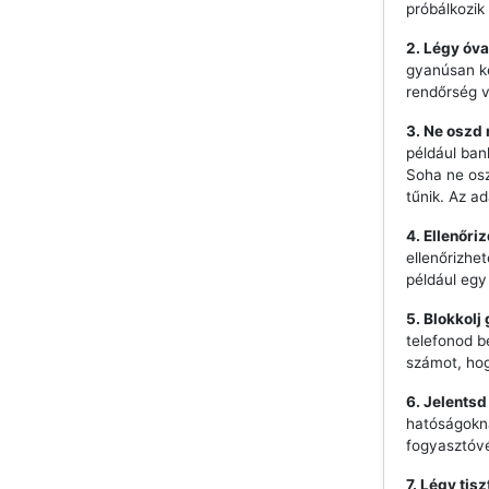
próbálkozik 
2. Légy óva
gyanúsan ke
rendőrség 
3. Ne oszd
például ban
Soha ne os
tűnik. Az a
4. Ellenőri
ellenőrizhe
például egy
5. Blokkolj
telefonod b
számot, hog
6. Jelentsd
hatóságokna
fogyasztóvé
7. Légy tis