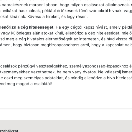
s naprakésznek maradni abban, hogy milyen csalásokat alkalmaznak.
echnikákat használnak, például értékesnek tűnő számokról hívnak, vag
sokat kínálnak. Kövesd a híreket, és légy résen.
llenőrizd a cég hitelességét.
Ha egy cégtől kapsz hívást, amely péld
vagy különleges ajánlatokat kínál, ellenőrizd a cég hitelességét, mielő
esd meg a cég hivatalos elérhetőségeit az interneten, és hívd vissza ő
zámon, hogy biztosan megbizonyosodhass arról, hogy a kapcsolat való
s csalások pénzügyi veszteségekhez, személyazonosság-lopásokhoz 
tkezményekhez vezethetnek, ha nem vagy óvatos. Ne válaszolj ismer
e oszd meg személyes adataidat, és mindig ellenőrizd a hívó hiteless
édd meg magad a csalóktól!
szabályzat