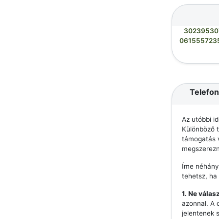
30239530
061555723
Telefon
Az utóbbi i
Különböző t
támogatás v
megszerezn
Íme néhány
tehetsz, ha
1. Ne válas
azonnal. A 
jelentenek 