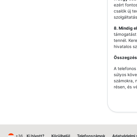
ezért fonto
csalók új t
szolgáltatá
8. Mindig e
támogatást 
tennél. Ker
hivatalos s
Összegzés
A telefono
súlyos köve
számokra, n
résen, és v
+36
Ki hívott?
Körülbelül
Telefonszámok
Adatvédelmi 