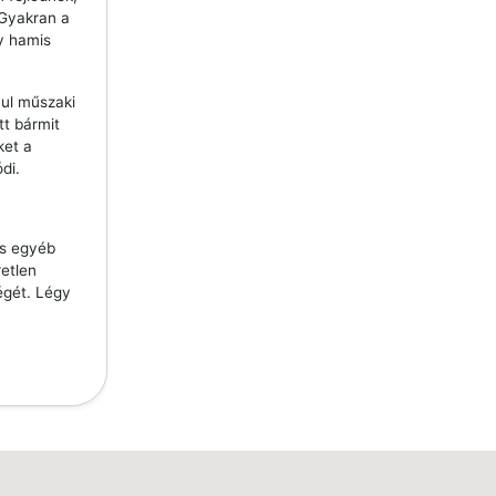
 Gyakran a
y hamis
ául műszaki
tt bármit
ket a
di.
és egyéb
etlen
égét. Légy