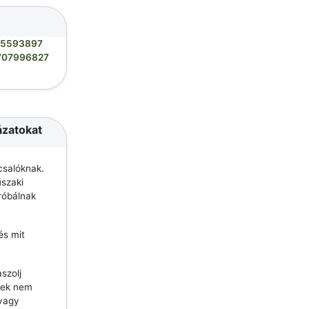
05593897
707996827
ázatokat
csalóknak.
szaki
róbálnak
és mit
szolj
lyek nem
 vagy