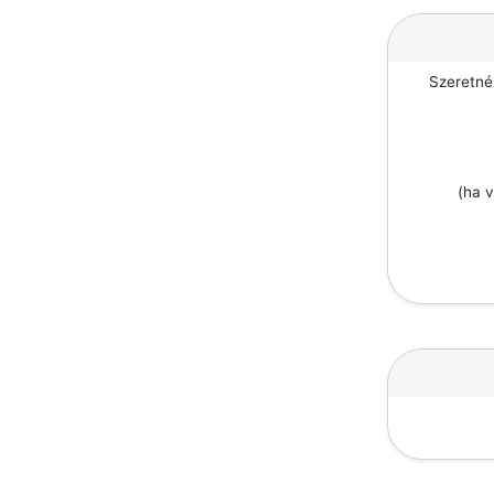
Szeretné
(ha v