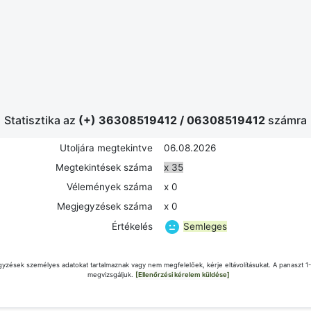
Statisztika az
(+) 36308519412
/
06308519412
számra
Utoljára megtekintve
06.08.2026
Megtekintések száma
x 35
Vélemények száma
x 0
Megjegyzések száma
x 0
Semleges
Értékelés
yzések személyes adatokat tartalmaznak vagy nem megfelelőek, kérje eltávolításukat. A panaszt 1
megvizsgáljuk.
[Ellenőrzési kérelem küldése]