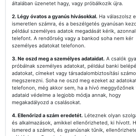
általában üzenetet hagy, vagy próbálkozik újra.
2. Légy óvatos a gyanús hívásokkal.
Ha válaszolsz 
ismeretlen számra, és a beszélgetés gyanúsan kezd
például személyes adatok megadását kérik, azonnal 
telefont. A rendőrség vagy a bankod soha nem kér
személyes adatokat telefonon.
3. Ne oszd meg a személyes adataidat.
A csalók gy
próbálnak személyes adatokat, például banki belépé
adatokat, címeket vagy társadalombiztosítási számo
megszerezni. Soha ne oszd meg ezeket az adatoka
telefonon, még akkor sem, ha a hívó meggyőzőnek t
adataid védelme a legjobb módja annak, hogy
megakadályozd a csalásokat.
4. Ellenőrizd a szám eredetét.
Léteznek olyan szolg
és alkalmazások, amikkel ellenőrizheted, ki hívott.
ismered a számot, és gyanúsnak tűnik, ellenőrizhet