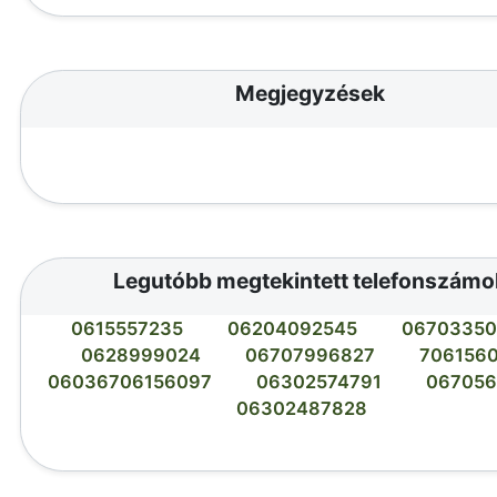
Megjegyzések
Legutóbb megtekintett telefonszámo
0615557235
06204092545
0670335
0628999024
06707996827
706156
06036706156097
06302574791
06705
06302487828