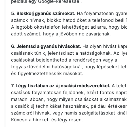
például egy Google-kereséssel.
5. Blokkolj gyanús számokat.
Ha folyamatosan gyan
számok hívnak, blokkolhatod őket a telefonod beállí
A legtöbb okostelefon lehetőséget ad arra, hogy bl
adott számot, hogy a jövőben ne zavarjanak.
6. Jelentsd a gyanús hívásokat.
Ha olyan hívást kap
csalásnak tűnik, jelentsd azt a hatóságoknak. Az ily
csalásokat bejelentheted a rendőrségen vagy a
fogyasztóvédelmi hatóságoknál, hogy lépéseket t
és figyelmeztethessék másokat.
7. Légy tisztában az új csalási módszerekkel.
A tele
csalások folyamatosan fejlődnek, ezért fontos nap
maradni abban, hogy milyen csalásokat alkalmaznak
a csalók új technikákat használnak, például értékes
számokról hívnak, vagy hamis szolgáltatásokat kínál
Kövesd a híreket, és légy résen.