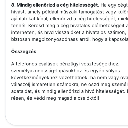
8. Mindig ellenőrizd a cég hitelességét.
Ha egy cégt
hívást, amely például műszaki támogatást vagy külö
ajánlatokat kínál, ellenőrizd a cég hitelességét, miel
tennél. Keresd meg a cég hivatalos elérhetőségeit 
interneten, és hívd vissza őket a hivatalos számon,
biztosan megbizonyosodhass arról, hogy a kapcsolat
Összegzés
A telefonos csalások pénzügyi veszteségekhez,
személyazonosság-lopásokhoz és egyéb súlyos
következményekhez vezethetnek, ha nem vagy óva
válaszolj ismeretlen számokra, ne oszd meg szemé
adataidat, és mindig ellenőrizd a hívó hitelességét.
résen, és védd meg magad a csalóktól!