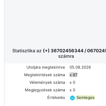
Statisztika az
(+) 36702456344
/
067024
számra
Utoljára megtekintve
05.08.2026
Megtekintések száma
x 87
Vélemények száma
x 0
Megjegyzések száma
x 0
Értékelés
Semleges