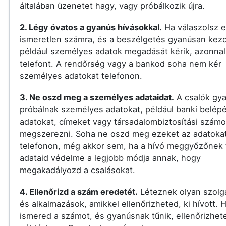
általában üzenetet hagy, vagy próbálkozik újra.
2. Légy óvatos a gyanús hívásokkal.
Ha válaszolsz 
ismeretlen számra, és a beszélgetés gyanúsan kezd
például személyes adatok megadását kérik, azonnal 
telefont. A rendőrség vagy a bankod soha nem kér
személyes adatokat telefonon.
3. Ne oszd meg a személyes adataidat.
A csalók gy
próbálnak személyes adatokat, például banki belépé
adatokat, címeket vagy társadalombiztosítási számo
megszerezni. Soha ne oszd meg ezeket az adatoka
telefonon, még akkor sem, ha a hívó meggyőzőnek t
adataid védelme a legjobb módja annak, hogy
megakadályozd a csalásokat.
4. Ellenőrizd a szám eredetét.
Léteznek olyan szolg
és alkalmazások, amikkel ellenőrizheted, ki hívott.
ismered a számot, és gyanúsnak tűnik, ellenőrizhet