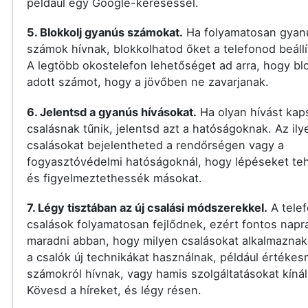
például egy Google-kereséssel.
5. Blokkolj gyanús számokat.
Ha folyamatosan gyan
számok hívnak, blokkolhatod őket a telefonod beállí
A legtöbb okostelefon lehetőséget ad arra, hogy bl
adott számot, hogy a jövőben ne zavarjanak.
6. Jelentsd a gyanús hívásokat.
Ha olyan hívást kap
csalásnak tűnik, jelentsd azt a hatóságoknak. Az ily
csalásokat bejelentheted a rendőrségen vagy a
fogyasztóvédelmi hatóságoknál, hogy lépéseket t
és figyelmeztethessék másokat.
7. Légy tisztában az új csalási módszerekkel.
A tele
csalások folyamatosan fejlődnek, ezért fontos nap
maradni abban, hogy milyen csalásokat alkalmaznak
a csalók új technikákat használnak, például értékes
számokról hívnak, vagy hamis szolgáltatásokat kínál
Kövesd a híreket, és légy résen.