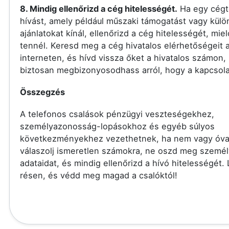
8. Mindig ellenőrizd a cég hitelességét.
Ha egy cégt
hívást, amely például műszaki támogatást vagy külö
ajánlatokat kínál, ellenőrizd a cég hitelességét, miel
tennél. Keresd meg a cég hivatalos elérhetőségeit 
interneten, és hívd vissza őket a hivatalos számon,
biztosan megbizonyosodhass arról, hogy a kapcsolat
Összegzés
A telefonos csalások pénzügyi veszteségekhez,
személyazonosság-lopásokhoz és egyéb súlyos
következményekhez vezethetnek, ha nem vagy óva
válaszolj ismeretlen számokra, ne oszd meg szemé
adataidat, és mindig ellenőrizd a hívó hitelességét.
résen, és védd meg magad a csalóktól!