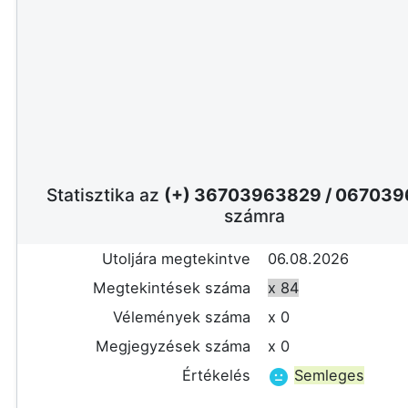
Statisztika az
(+) 36703963829
/
067039
számra
Utoljára megtekintve
06.08.2026
Megtekintések száma
x 84
Vélemények száma
x 0
Megjegyzések száma
x 0
Értékelés
Semleges