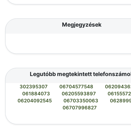
Megjegyzések
Legutóbb megtekintett telefonszámo
302395307
06704577548
06209436
061884073
06205593897
0615557
06204092545
06703350063
062899
06707996827