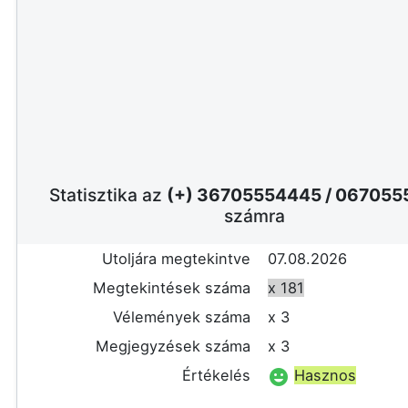
Statisztika az
(+) 36705554445
/
067055
számra
Utoljára megtekintve
07.08.2026
Megtekintések száma
x 181
Vélemények száma
x 3
Megjegyzések száma
x 3
Értékelés
Hasznos