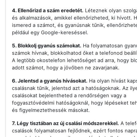
4. Ellenőrizd a szám eredetét.
Léteznek olyan szolg
és alkalmazások, amikkel ellenőrizheted, ki hívott.
ismered a számot, és gyanúsnak tűnik, ellenőrizhet
például egy Google-kereséssel.
5. Blokkolj gyanús számokat.
Ha folyamatosan gyan
számok hívnak, blokkolhatod őket a telefonod beállí
A legtöbb okostelefon lehetőséget ad arra, hogy bl
adott számot, hogy a jövőben ne zavarjanak.
6. Jelentsd a gyanús hívásokat.
Ha olyan hívást kap
csalásnak tűnik, jelentsd azt a hatóságoknak. Az ily
csalásokat bejelentheted a rendőrségen vagy a
fogyasztóvédelmi hatóságoknál, hogy lépéseket t
és figyelmeztethessék másokat.
7. Légy tisztában az új csalási módszerekkel.
A tele
csalások folyamatosan fejlődnek, ezért fontos nap