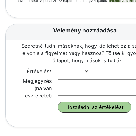
eltávolításukat. A panaszt 1-2 napon belül megvizsgáljuk.
[Ellenőrzési ké
Vélemény hozzáadása
Szeretné tudni másoknak, hogy kié lehet ez a 
elvonja a figyelmet vagy hasznos? Töltse ki gy
űrlapot, hogy mások is tudják.
Értékelés*
Megjegyzés
(ha van
észrevétel)