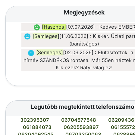
Megjegyzések
[Hasznos]
[07.07.2026] : Kedves EMBE
[Semleges]
[11.06.2026] : KisKer. Üzleti par
(barátságos)
[Semleges]
[02.06.2026] : Elutasítottok: a
hírnév SZÁNDÉKOS rontása. Már 55en néztek 
Kik ezek? Ratyi világ ez!
Legutóbb megtekintett telefonszámo
302395307
06704577548
06209436
061884073
06205593897
0615557
06204092545
06703350063
062899