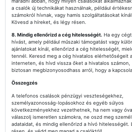
maradni abban, hogy milyen csalásokat alkalmaznak
a csalók új technikákat használnak, például értékes
számokról hívnak, vagy hamis szolgáltatásokat kínál
Kövesd a híreket, és légy résen.
8. Mindig ellenőrizd a cég hitelességét.
Ha egy cégt
hívást, amely például műszaki támogatást vagy külö
ajánlatokat kínál, ellenőrizd a cég hitelességét, miel
tennél. Keresd meg a cég hivatalos elérhetőségeit 
interneten, és hívd vissza őket a hivatalos számon,
biztosan megbizonyosodhass arról, hogy a kapcsolat
Összegzés
A telefonos csalások pénzügyi veszteségekhez,
személyazonosság-lopásokhoz és egyéb súlyos
következményekhez vezethetnek, ha nem vagy óva
válaszolj ismeretlen számokra, ne oszd meg szemé
adataidat, és mindig ellenőrizd a hívó hitelességét.
résen, és védd meg magad a csalóktól!