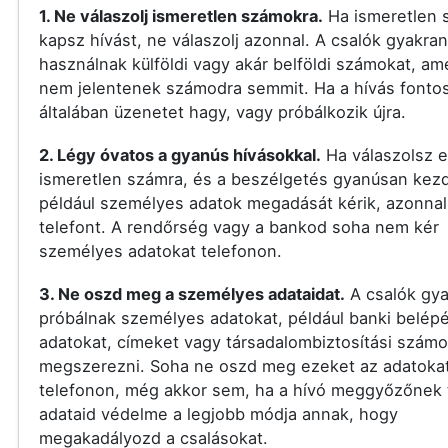
1. Ne válaszolj ismeretlen számokra.
Ha ismeretlen 
kapsz hívást, ne válaszolj azonnal. A csalók gyakran
használnak külföldi vagy akár belföldi számokat, am
nem jelentenek számodra semmit. Ha a hívás fontos
általában üzenetet hagy, vagy próbálkozik újra.
2. Légy óvatos a gyanús hívásokkal.
Ha válaszolsz 
ismeretlen számra, és a beszélgetés gyanúsan kezd
például személyes adatok megadását kérik, azonnal 
telefont. A rendőrség vagy a bankod soha nem kér
személyes adatokat telefonon.
3. Ne oszd meg a személyes adataidat.
A csalók gy
próbálnak személyes adatokat, például banki belépé
adatokat, címeket vagy társadalombiztosítási számo
megszerezni. Soha ne oszd meg ezeket az adatoka
telefonon, még akkor sem, ha a hívó meggyőzőnek t
adataid védelme a legjobb módja annak, hogy
megakadályozd a csalásokat.