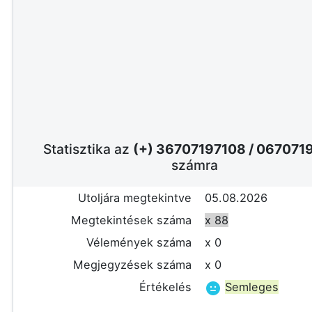
Statisztika az
(+) 36707197108
/
067071
számra
Utoljára megtekintve
05.08.2026
Megtekintések száma
x 88
Vélemények száma
x 0
Megjegyzések száma
x 0
Értékelés
Semleges