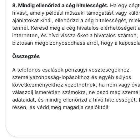
8. Mindig ellenőrizd a cég hitelességét.
Ha egy cégt
hívást, amely például műszaki támogatást vagy külö
ajánlatokat kínál, ellenőrizd a cég hitelességét, miel
tennél. Keresd meg a cég hivatalos elérhetőségeit 
interneten, és hívd vissza őket a hivatalos számon,
biztosan megbizonyosodhass arról, hogy a kapcsolat
Összegzés
A telefonos csalások pénzügyi veszteségekhez,
személyazonosság-lopásokhoz és egyéb súlyos
következményekhez vezethetnek, ha nem vagy óva
válaszolj ismeretlen számokra, ne oszd meg szemé
adataidat, és mindig ellenőrizd a hívó hitelességét.
résen, és védd meg magad a csalóktól!