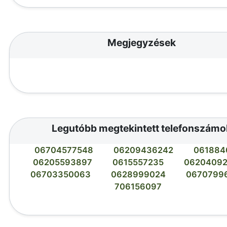
Megjegyzések
Legutóbb megtekintett telefonszámo
06704577548
06209436242
061884
06205593897
0615557235
0620409
06703350063
0628999024
0670799
706156097