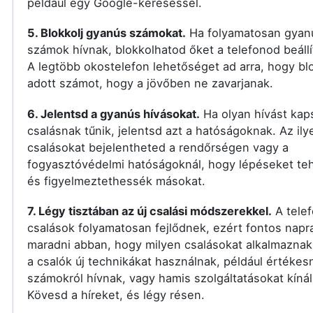
például egy Google-kereséssel.
5. Blokkolj gyanús számokat.
Ha folyamatosan gyan
számok hívnak, blokkolhatod őket a telefonod beállí
A legtöbb okostelefon lehetőséget ad arra, hogy bl
adott számot, hogy a jövőben ne zavarjanak.
6. Jelentsd a gyanús hívásokat.
Ha olyan hívást kap
csalásnak tűnik, jelentsd azt a hatóságoknak. Az ily
csalásokat bejelentheted a rendőrségen vagy a
fogyasztóvédelmi hatóságoknál, hogy lépéseket t
és figyelmeztethessék másokat.
7. Légy tisztában az új csalási módszerekkel.
A tele
csalások folyamatosan fejlődnek, ezért fontos nap
maradni abban, hogy milyen csalásokat alkalmaznak
a csalók új technikákat használnak, például értékes
számokról hívnak, vagy hamis szolgáltatásokat kínál
Kövesd a híreket, és légy résen.