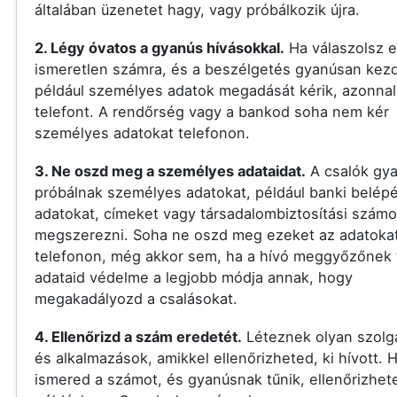
általában üzenetet hagy, vagy próbálkozik újra.
2. Légy óvatos a gyanús hívásokkal.
Ha válaszolsz 
ismeretlen számra, és a beszélgetés gyanúsan kezd
például személyes adatok megadását kérik, azonnal 
telefont. A rendőrség vagy a bankod soha nem kér
személyes adatokat telefonon.
3. Ne oszd meg a személyes adataidat.
A csalók gy
próbálnak személyes adatokat, például banki belépé
adatokat, címeket vagy társadalombiztosítási számo
megszerezni. Soha ne oszd meg ezeket az adatoka
telefonon, még akkor sem, ha a hívó meggyőzőnek t
adataid védelme a legjobb módja annak, hogy
megakadályozd a csalásokat.
4. Ellenőrizd a szám eredetét.
Léteznek olyan szolg
és alkalmazások, amikkel ellenőrizheted, ki hívott.
ismered a számot, és gyanúsnak tűnik, ellenőrizhet