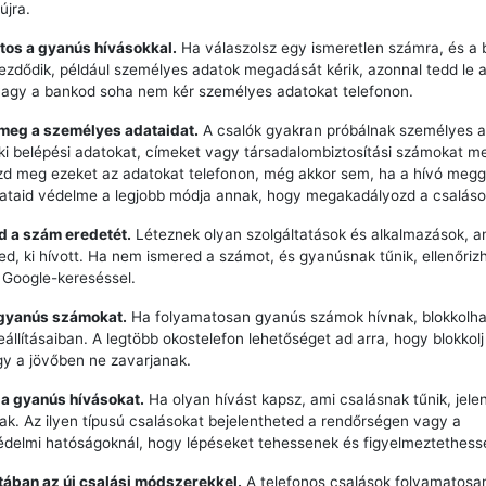
újra.
tos a gyanús hívásokkal.
Ha válaszolsz egy ismeretlen számra, és a 
zdődik, például személyes adatok megadását kérik, azonnal tedd le a 
vagy a bankod soha nem kér személyes adatokat telefonon.
 meg a személyes adataidat.
A csalók gyakran próbálnak személyes a
ki belépési adatokat, címeket vagy társadalombiztosítási számokat m
zd meg ezeket az adatokat telefonon, még akkor sem, ha a hívó meg
dataid védelme a legjobb módja annak, hogy megakadályozd a csaláso
zd a szám eredetét.
Léteznek olyan szolgáltatások és alkalmazások, a
ted, ki hívott. Ha nem ismered a számot, és gyanúsnak tűnik, ellenőriz
 Google-kereséssel.
 gyanús számokat.
Ha folyamatosan gyanús számok hívnak, blokkolha
eállításaiban. A legtöbb okostelefon lehetőséget ad arra, hogy blokkol
y a jövőben ne zavarjanak.
 a gyanús hívásokat.
Ha olyan hívást kapsz, ami csalásnak tűnik, jele
k. Az ilyen típusú csalásokat bejelentheted a rendőrségen vagy a
delmi hatóságoknál, hogy lépéseket tehessenek és figyelmeztethess
ztában az új csalási módszerekkel.
A telefonos csalások folyamatosan