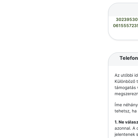
30239530
061555723
Telefon
Az utóbbi i
Különböző t
támogatás v
megszerezn
Íme néhány
tehetsz, ha
1. Ne válas
azonnal. A 
jelentenek 