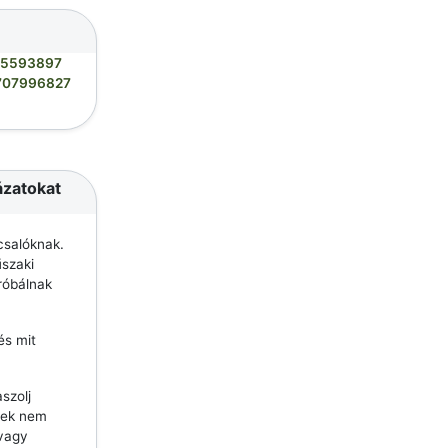
05593897
707996827
ázatokat
csalóknak.
szaki
róbálnak
és mit
szolj
lyek nem
 vagy