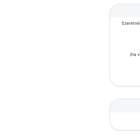
Szeretné
(ha v