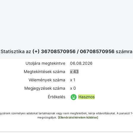
Statisztika az
(+) 36708570956
/
06708570956
számra
Utoljára megtekintve
06.08.2026
Megtekintések száma
x 43
Vélemények száma
x 1
Megjegyzések száma
x 0
Hasznos
Értékelés
yzések személyes adatokat tartalmaznak vagy nem megfelelőek, kérje eltávolításukat. A panaszt 1
megvizsgáljuk.
[Ellenőrzési kérelem küldése]