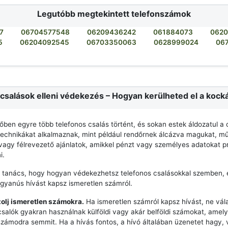
Legutóbb megtekintett telefonszámok
7
06704577548
06209436242
061884073
062
5
06204092545
06703350063
0628999024
06
csalások elleni védekezés – Hogyan kerülheted el a kock
dőben egyre több telefonos csalás történt, és sokan estek áldozatul a 
echnikákat alkalmaznak, mint például rendőrnek álcázva magukat, mű
agy félrevezető ajánlatok, amikkel pénzt vagy személyes adatokat p
i.
 tanács, hogy hogyan védekezhetsz telefonos csalásokkal szemben, 
 gyanús hívást kapsz ismeretlen számról.
zolj ismeretlen számokra.
Ha ismeretlen számról kapsz hívást, ne vála
csalók gyakran használnak külföldi vagy akár belföldi számokat, ame
számodra semmit. Ha a hívás fontos, a hívó általában üzenetet hagy,