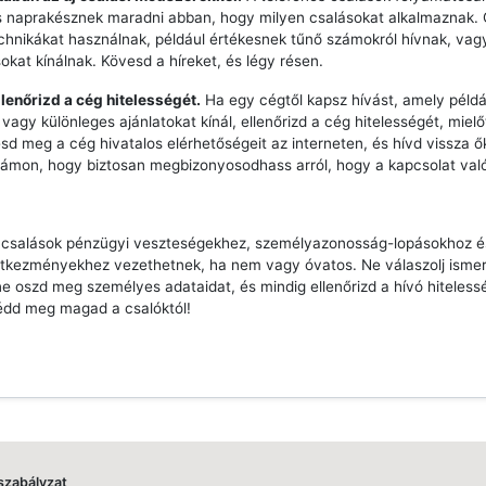
s naprakésznek maradni abban, hogy milyen csalásokat alkalmaznak.
echnikákat használnak, például értékesnek tűnő számokról hívnak, vag
sokat kínálnak. Kövesd a híreket, és légy résen.
llenőrizd a cég hitelességét.
Ha egy cégtől kapsz hívást, amely péld
vagy különleges ajánlatokat kínál, ellenőrizd a cég hitelességét, mielő
esd meg a cég hivatalos elérhetőségeit az interneten, és hívd vissza ő
zámon, hogy biztosan megbizonyosodhass arról, hogy a kapcsolat való
s csalások pénzügyi veszteségekhez, személyazonosság-lopásokhoz 
tkezményekhez vezethetnek, ha nem vagy óvatos. Ne válaszolj ismer
e oszd meg személyes adataidat, és mindig ellenőrizd a hívó hiteless
édd meg magad a csalóktól!
szabályzat