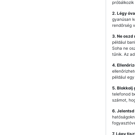
próbálkozik 
2. Légy óva
gyanúsan ke
rendőrség 
3. Ne oszd
például ban
Soha ne os
tűnik. Az a
4. Ellenőri
ellenőrizhe
például egy
5. Blokkolj
telefonod b
számot, hog
6. Jelentsd
hatóságokna
fogyasztóvé
7. Légy tis