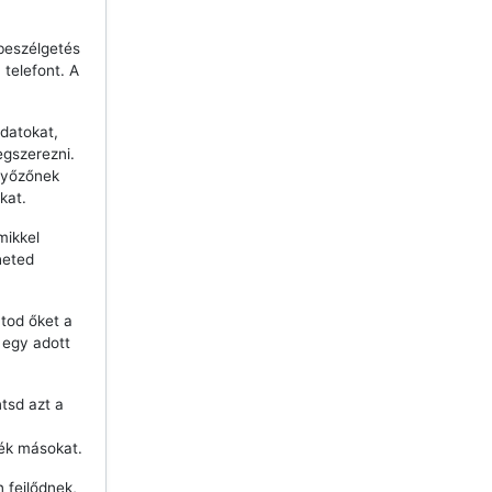
beszélgetés
telefont. A
datokat,
egszerezni.
győzőnek
kat.
mikkel
heted
tod őket a
j egy adott
ntsd azt a
ék másokat.
 fejlődnek,