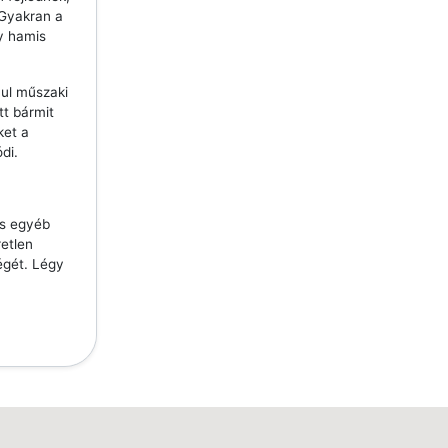
 Gyakran a
y hamis
ául műszaki
tt bármit
ket a
di.
és egyéb
etlen
égét. Légy