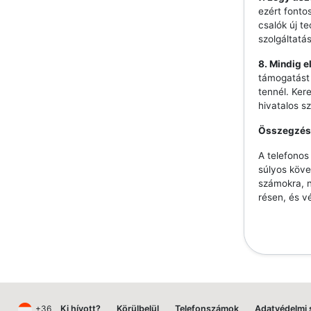
ezért fonto
csalók új t
szolgáltatá
8. Mindig e
támogatást 
tennél. Ker
hivatalos s
Összegzés
A telefono
súlyos köve
számokra, n
résen, és v
+36
Ki hívott?
Körülbelül
Telefonszámok
Adatvédelmi 